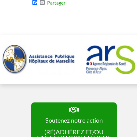
Facebook
Email
Partager
Soutenez notre action
(RÉ)ADHÉREZ ET/OU