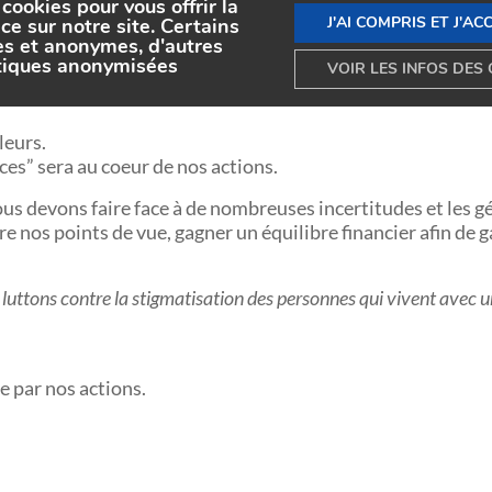
cookies pour vous offrir la
J'AI COMPRIS ET J'AC
ce sur notre site. Certains
pect et l’écoute des personnes qui viennent vers nous. Des p
es et anonymes, d'autres
stiques anonymisées
solitude et des combats difficiles face à la maladie. Elles
VOIR LES INFOS DES 
per leur autonomie et s’ouvrir aux autres.
ssion et prise de parole, l’implication et la prise d’initiat
leurs.
ces” sera au coeur de nos actions.
us devons faire face à de nombreuses incertitudes et les g
nos points de vue, gagner un équilibre financier afin de g
 luttons contre la stigmatisation des personnes qui vivent avec 
e par nos actions.