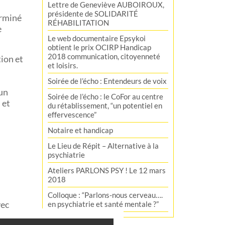
Lettre de Geneviève AUBOIROUX,
présidente de SOLIDARITÉ
erminé
RÉHABILITATION
e
Le web documentaire Epsykoi
obtient le prix OCIRP Handicap
2018 communication, citoyenneté
ion et
et loisirs.
Soirée de l’écho : Entendeurs de voix
 un
Soirée de l’écho : le CoFor au centre
 et
du rétablissement, “un potentiel en
effervescence”
Notaire et handicap
Le Lieu de Répit – Alternative à la
psychiatrie
Ateliers PARLONS PSY ! Le 12 mars
2018
Colloque : “Parlons-nous cerveau….
vec
en psychiatrie et santé mentale ?”
ns,