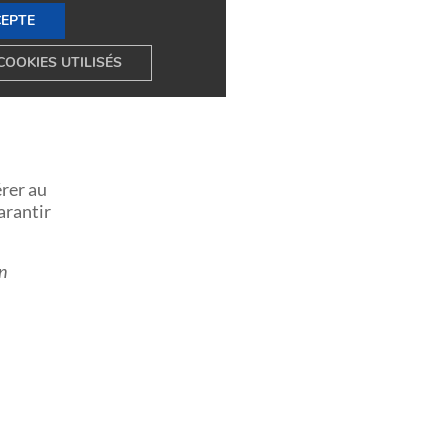
CEPTE
ersonnes
COOKIES UTILISÉS
ive
érer au
arantir
un