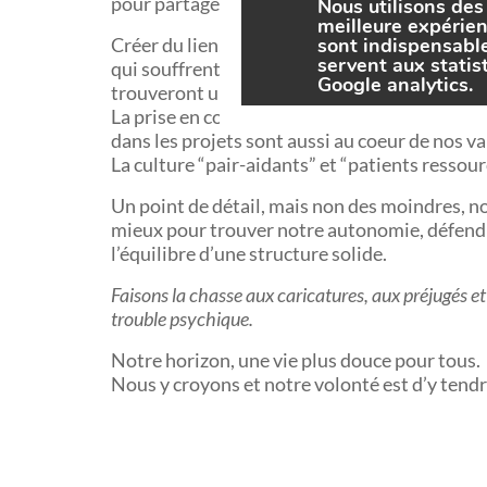
pour partager nos valeurs.
Nous utilisons des 
meilleure expérien
Créer du lien, c’est surtout l’accueil, le res
sont indispensabl
servent aux stati
qui souffrent, silencieuses, fatiguées de leur 
Google analytics.
trouveront un accompagnement, pour dévelop
La prise en compte des “apprenants”, leur expre
dans les projets sont aussi au coeur de nos va
La culture “pair-aidants” et “patients ressour
Un point de détail, mais non des moindres, no
mieux pour trouver notre autonomie, défendre 
l’équilibre d’une structure solide.
Faisons la chasse aux caricatures, aux préjugés et
trouble psychique.
Notre horizon, une vie plus douce pour tous.
Nous y croyons et notre volonté est d’y tendr