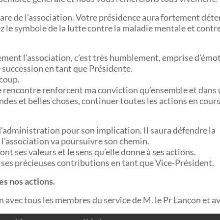
hare de l’association. Votre présidence aura fortement dét
ez le symbole de la lutte contre la maladie mentale et contr
ment l’association, c’est très humblement, emprise d’émot
e succession en tant que Présidente.
ucoup.
 je rencontre renforcent ma conviction qu’ensemble et dans
ndes et belles choses, continuer toutes les actions en cours
administration pour son implication. Il saura défendre la
 l’association va poursuivre son chemin.
sont ses valeurs et le sens qu’elle donne à ses actions.
ses précieuses contributions en tant que Vice-Président.
tes nos actions.
on avec tous les membres du service de M. le Pr Lançon et a
tres hospitaliers et cliniques hors sectorisation, associatio