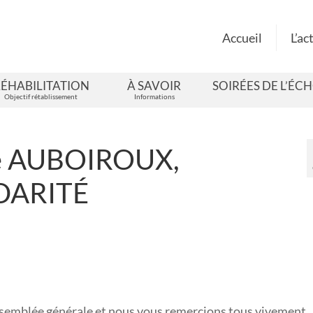
Accueil
L’ac
ÉHABILITATION
À SAVOIR
SOIRÉES DE L’ÉC
Objectif rétablissement
Informations
ve AUBOIROUX,
IDARITÉ
ssemblée générale et nous vous remercions tous vivement.