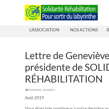
L’ASSOCIATION
NOS ACTIONS
R
Lettre de Geneviè
présidente de SOL
RÉHABILITATION
Posté dans :
actualité
|
Août 2019
Vous étiez très nombreux à notre dernière a